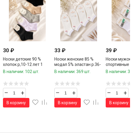
30
₽
33
₽
39
₽
Носки детские 90 %
Носки женские 85 %
Носки мужск
хлопок р,10-12 лет 1
модал 5% эластан р.36-
спортивные
пара / 10 пар в
41 1 пара / 10 пар в
профессиона
В наличии: 102 шт.
В наличии: 369 шт.
В наличии: 32
упаковке/
упаковке/
хлопок р.41-4
10 пар в упак
–
+
–
+
–
+
В корзину
В корзину
В корзину