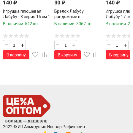
140
₽
30
₽
140
₽
Игрушка плюшевая
Брелок Лабубу
Игрушка плю
Лабубу - 3 серия 16 см.1
рандомные в
Лабубу 17 см.
шт.
индивидуальном пакете
В наличии: 542 шт.
В наличии: 3067 шт.
В наличии: 25
и коробочке 1 шт.
–
+
–
+
–
+
В корзину
В корзину
В корзину
2022 © ИП Ахмадулин Ильнар Рафикович