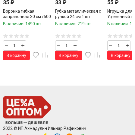
35
₽
33
₽
55
₽
Воронка гибкая
Губка металлическая с
Игрушка для 
заправочная 30 см./500
ручкой 24 см.1 шт.
Уцененный то
шт.коробка/ 1 шт.
см.1 шт.
В наличии: 1490 шт.
В наличии: 219 шт.
В наличии: 18
–
+
–
+
–
+
В корзину
В корзину
В корзину
2022 © ИП Ахмадулин Ильнар Рафикович