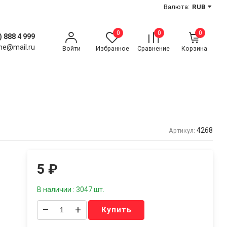
Валюта:
RUB
0
0
0
) 888 4 999
ne@mail.ru
Войти
Избранное
Сравнение
Корзина
4268
Артикул:
5
₽
В наличии : 3047 шт.
–
+
Купить