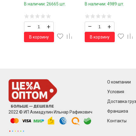
сумочке 100 шт.39 см./60
В наличии: 26665 шт.
В наличии: 4989 шт.
шт.коробка/
–
+
–
+
В корзину
В корзину
О компании
Условия
Доставка груз
Франшиза
2022 © ИП Ахмадулин Ильнар Рафикович
Контакты