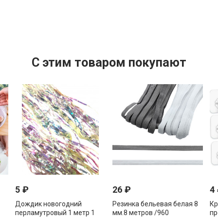
C этим товаром покупают
5
₽
26
₽
4
Дождик новогодний
Резинка бельевая белая 8
Кр
перламутровый 1 метр 1
мм.8 метров /960
пр