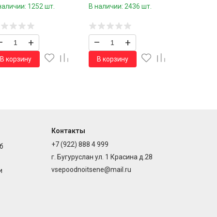
наличии: 1252 шт.
В наличии: 2436 шт.
–
+
–
+
В корзину
В корзину
Контакты
+7 (922) 888 4 999
б
г. Бугуруслан ул. 1 Красина д.28
vsepoodnoitsene@mail.ru
и