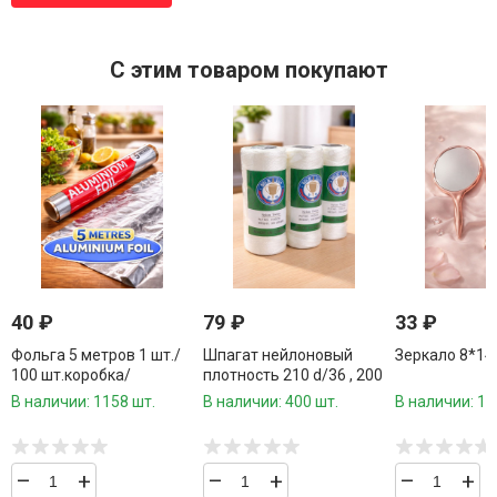
C этим товаром покупают
40
₽
79
₽
33
₽
Фольга 5 метров 1 шт./
Шпагат нейлоновый
Зеркало 8*14 
100 шт.коробка/
плотность 210 d/36 , 200
грамм 1 шт./100
В наличии: 1158 шт.
В наличии: 400 шт.
В наличии: 14
шт.коробка/
–
+
–
+
–
+