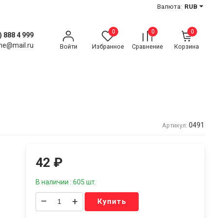
Валюта:
RUB
0
0
0
) 888 4 999
ne@mail.ru
Войти
Избранное
Сравнение
Корзина
0491
Артикул:
42
₽
В наличии : 605 шт.
–
+
Купить