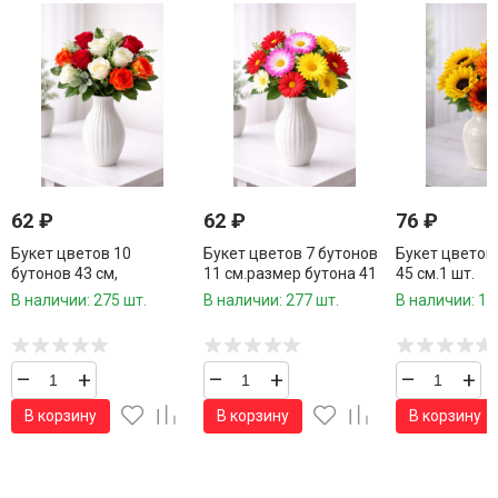
62
₽
62
₽
76
₽
Букет цветов 10
Букет цветов 7 бутонов
Букет цветов
бутонов 43 см,
11 см.размер бутона 41
45 см.1 шт.
см.высота букета
В наличии: 275 шт.
В наличии: 277 шт.
В наличии: 11
–
+
–
+
–
+
В корзину
В корзину
В корзину