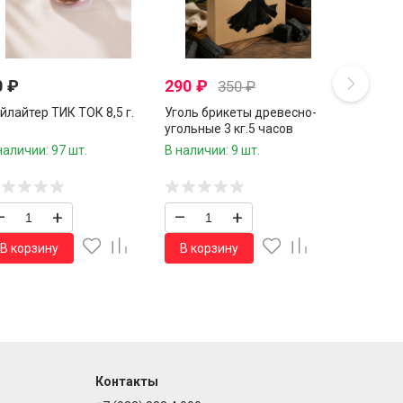
0
₽
290
₽
350
₽
йлайтер ТИК ТОК 8,5 г.
Уголь брикеты древесно-
угольные 3 кг.5 часов
времени горения
наличии: 97 шт.
В наличии: 9 шт.
–
+
–
+
В корзину
В корзину
Контакты