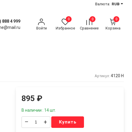
Валюта:
RUB
0
0
0
) 888 4 999
ne@mail.ru
Войти
Избранное
Сравнение
Корзина
4120 Н
Артикул:
895
₽
В наличии : 14 шт.
–
+
Купить