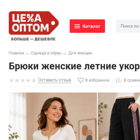
Каталог
Главная
→
Одежда и обувь
→
Для женщин
Брюки женские летние укоро
Оставить отзыв
В избранное
В сравн