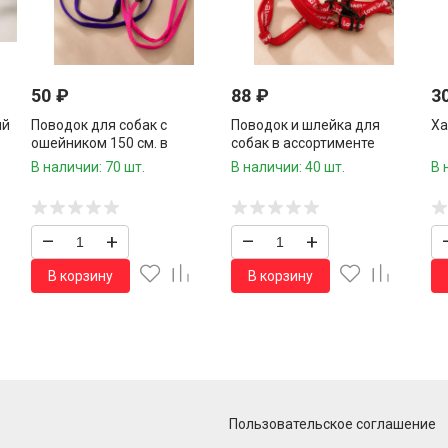
50
₽
88
₽
3
ий
Поводок для собак с
Поводок и шлейка для
Ха
ошейником 150 см. в
собак в ассортименте
ассортименте 1 шт.
В наличии: 70 шт.
В наличии: 40 шт.
В 
–
+
–
+
В корзину
В корзину
Пользовательское соглашение