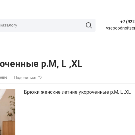
+7 (922
vsepoodnoitse
ченные р.M, L ,XL
ение
Поделиться
Брюки женские летние укороченные р.M, L ,XL