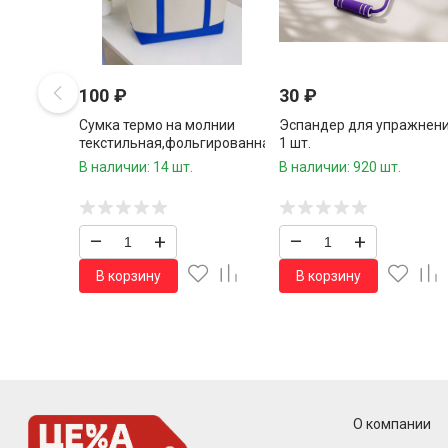
100
₽
30
₽
Сумка термо на молнии
Эспандер для упражнен
текстильная,фольгированная
1 шт.
внутри 17*45*23 см.1 шт.
В наличии: 14 шт.
В наличии: 920 шт.
–
+
–
+
В корзину
В корзину
О компании