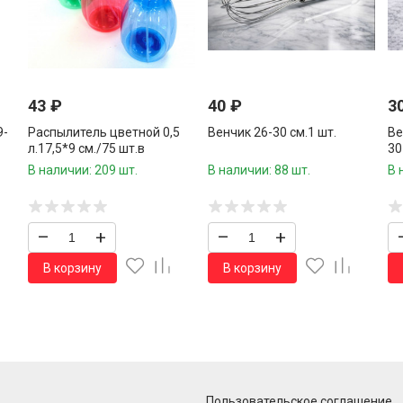
43
₽
40
₽
3
9-
Распылитель цветной 0,5
Венчик 26-30 см.1 шт.
Ве
л.17,5*9 см./75 шт.в
30
коробке/ 1 шт.
В наличии: 209 шт.
В наличии: 88 шт.
В 
–
+
–
+
В корзину
В корзину
Пользовательское соглашение