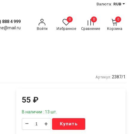
Валюта:
RUB
0
0
0
) 888 4 999
ne@mail.ru
Войти
Избранное
Сравнение
Корзина
2387/1
Артикул:
55
₽
В наличии : 13 шт.
–
+
Купить