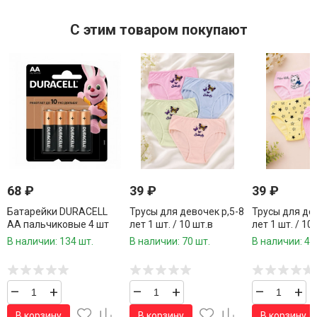
C этим товаром покупают
68
₽
39
₽
39
₽
Батарейки DURACELL
Трусы для девочек р,5-8
Трусы для дев
АА пальчиковые 4 шт
лет 1 шт. / 10 шт.в
лет 1 шт. / 10
упаковке/
упаковке/
В наличии: 134 шт.
В наличии: 70 шт.
В наличии: 40
–
+
–
+
–
+
В корзину
В корзину
В корзину