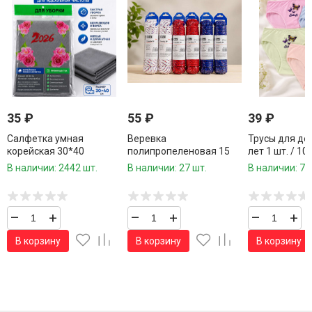
35
₽
55
₽
39
₽
Салфетка умная
Веревка
Трусы для дев
корейская 30*40
полипропеленовая 15
лет 1 шт. / 10
см.микрофибра,вискоза
метров 5 мм.1 шт.
упаковке/
В наличии: 2442 шт.
В наличии: 27 шт.
В наличии: 70
1 шт.
–
+
–
+
–
+
В корзину
В корзину
В корзину