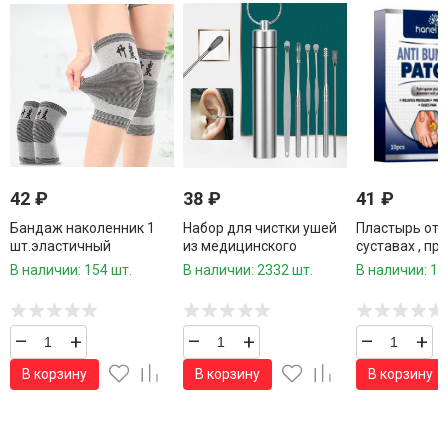
42
₽
38
₽
41
₽
Бандаж наколенник 1
Набор для чистки ушей
Пластырь от 
шт.эластичный
из медицинского
суставах , при
дышащий
металла в
при подагре 1
В наличии: 154 шт.
В наличии: 2332 шт.
В наличии: 14
металлическом футляре
шт.коробка/
6 предметов /1000
шт.коробка/
–
+
–
+
–
+
В корзину
В корзину
В корзину