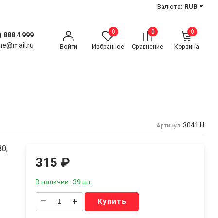
Валюта:
RUB
0
0
0
) 888 4 999
ne@mail.ru
Войти
Избранное
Сравнение
Корзина
3041 Н
Артикул:
30,
315
₽
В наличии : 39 шт.
–
+
Купить