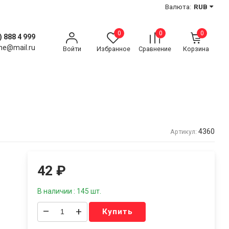
Валюта:
RUB
0
0
0
) 888 4 999
ne@mail.ru
Войти
Избранное
Сравнение
Корзина
4360
Артикул:
42
₽
В наличии : 145 шт.
–
+
Купить