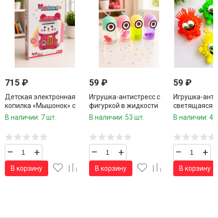
715
₽
59
₽
59
₽
Детская электронная
Игрушка-антистресс с
Игрушка-анти
копилка «Мышонок» с
фигуркой в жидкости
светящаяся«
музыкой и паролем
«Глазик»
Монстрик»1 ш
В наличии: 7 шт.
В наличии: 53 шт.
В наличии: 49
–
+
–
+
–
+
В корзину
В корзину
В корзину