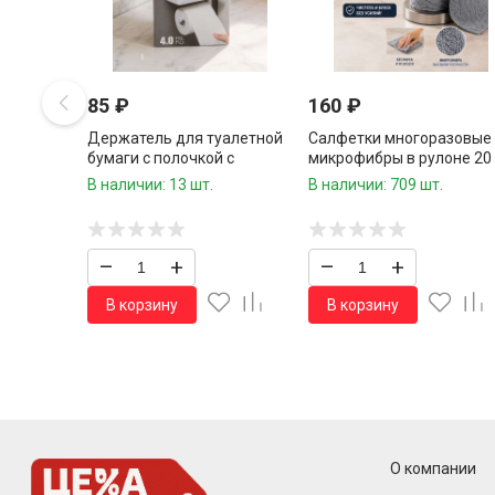
85
₽
160
₽
Держатель для туалетной
Салфетки многоразовые 
бумаги с полочкой с
микрофибры в рулоне 20
прочным клеевым
шт.25*25 см.1 рулон / 48
В наличии: 13 шт.
В наличии: 709 шт.
креплением
шт.в коробке/
–
+
–
+
В корзину
В корзину
О компании