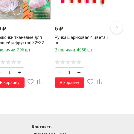
0
₽
6
₽
шочки тканевые для
Ручка шариковая 4 цвета 1
ощей и фруктов 32*32
шт.
.5 шт./96 шт.коробка/
наличии: 396 шт.
В наличии: 4058 шт.
–
+
–
+
В корзину
В корзину
Контакты