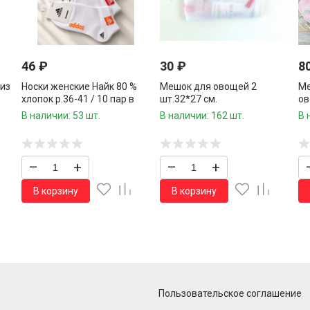
46
₽
30
₽
8
из
Носки женские Найк 80 %
Мешок для овощей 2
Ме
хлопок р.36-41 / 10 пар в
шт.32*27 см.
ов
упаковке/ 1 пара
см
В наличии: 53 шт.
В наличии: 162 шт.
В 
–
+
–
+
В корзину
В корзину
Пользовательское соглашение