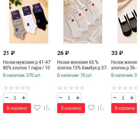
21
₽
26
₽
33
₽
Носки мужские р.41-47
Носки женские 65 %
Носки женски
80% хлопок 1 пара / 10
хлопок 15% бамбук р.37-
хлопок р.36-4
пар в упаковке/
41 1 пара / 10 пар в
/10 пар в упа
В наличии: 370 шт.
В наличии: 70 шт.
В наличии: 35
упаковке/
–
+
–
+
–
+
В корзину
В корзину
В корзину