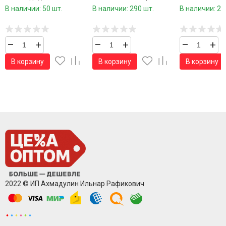
хлопок р.36-41 1 пара /
пар в упаковке/
пар в упаковк
В наличии: 50 шт.
В наличии: 290 шт.
В наличии: 27
10 пар в упаковке/
–
+
–
+
–
+
В корзину
В корзину
В корзину
2022 © ИП Ахмадулин Ильнар Рафикович