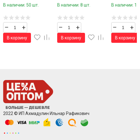
хлопок р.36-41 1 пара /
хлопок р.37-41 / 10 пар в
р.41-47 / 10 п
В наличии: 50 шт.
В наличии: 8 шт.
В наличии: 15
10 пар в упаковке/
упаковке/ 1 пара
упаковке/ 1 п
–
+
–
+
–
+
В корзину
В корзину
В корзину
2022 © ИП Ахмадулин Ильнар Рафикович