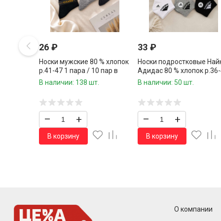
26
₽
33
₽
Носки мужские 80 % хлопок
Носки подростковые Найк
р.41-47 1 пара / 10 пар в
Адидас 80 % хлопок р.36
упаковке/
1 пара / 10 пар в упаковк
В наличии: 138 шт.
В наличии: 50 шт.
–
+
–
+
В корзину
В корзину
О компании