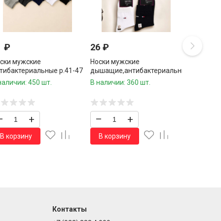
1
₽
26
₽
ски мужские
Носки мужские
тибактериальные р.41-47
дышащие,антибактериальные
% хлопок 1 пара / 10 пар
р.41-47 80% хлопок 1 пара /
наличии: 450 шт.
В наличии: 360 шт.
упаковке/
10 пар в упаковке/
–
+
–
+
В корзину
В корзину
Контакты