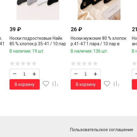
39
₽
26
₽
2
.
Носки подростковые Найк
Носки мужские 80 % хлопок
Но
-41
85 % хлопок р.35-41 / 10 пар
р.41-47 1 пара / 10 пар в
ан
е/
в упаковке/ 1 пара
упаковке/
80
В наличии: 19 шт.
В наличии: 136 шт.
В 
в 
–
+
–
+
В корзину
В корзину
Пользовательское соглашение