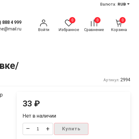
Валюта:
RUB
0
0
0
) 888 4 999
ne@mail.ru
Войти
Избранное
Сравнение
Корзина
вке/
2994
Артикул:
ар
33
₽
Нет в наличии
–
+
Купить