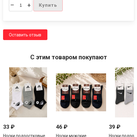
–
+
Купить
Оставить отзыв
C этим товаром покупают
33
₽
46
₽
39
₽
Носки подростковые
Носки мужские
Носки подрос