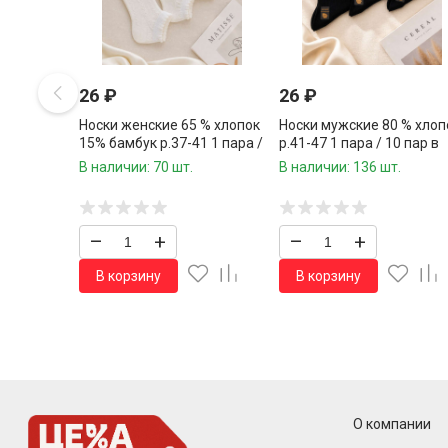
26
₽
26
₽
Носки женские 65 % хлопок
Носки мужские 80 % хлоп
15% бамбук р.37-41 1 пара /
р.41-47 1 пара / 10 пар в
10 пар в упаковке/
упаковке/
В наличии: 70 шт.
В наличии: 136 шт.
–
+
–
+
В корзину
В корзину
О компании