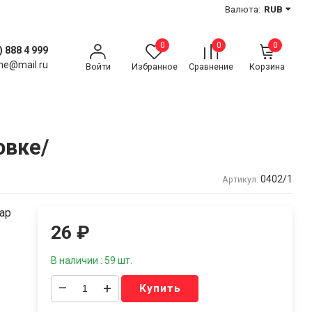
Валюта:
RUB
0
0
0
) 888 4 999
ne@mail.ru
Войти
Избранное
Сравнение
Корзина
овке/
0402/1
Артикул:
пар
26
₽
В наличии : 59 шт.
–
+
Купить