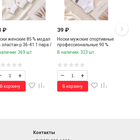
3
₽
39
₽
ски женские 85 % модал
Носки мужские спортивные
 эластан р.36-41 1 пара /
профессиональные 90 %
 пар в упаковке/
хлопок р.41-47 1 пара / 10
наличии: 369 шт.
В наличии: 323 шт.
пар в упаковке/
–
+
–
+
В корзину
В корзину
Контакты