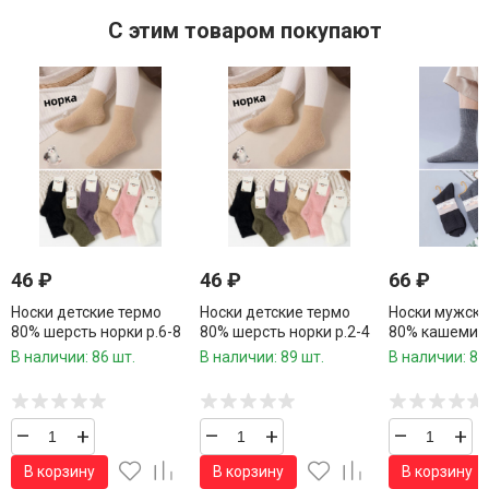
C этим товаром покупают
46
₽
46
₽
66
₽
Носки детские термо
Носки детские термо
Носки мужск
80% шерсть норки р.6-8
80% шерсть норки р.2-4
80% кашемир 
лет / 10 пар в упаковке/
года / 10 пар в
10 пар в упак
В наличии: 86 шт.
В наличии: 89 шт.
В наличии: 81
1 пара
упаковке/ 1 пара
пара
–
+
–
+
–
+
В корзину
В корзину
В корзину