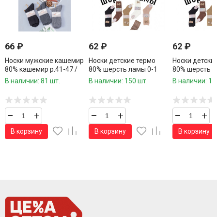
66
₽
62
₽
62
₽
Носки мужские кашемир
Носки детские термо
Носки детски
80% кашемир р.41-47 /
80% шерсть ламы 0-1
80% шерсть л
10 пар в упаковке/ 1
года /10 пар в упаковке/
года /10 пар 
В наличии: 81 шт.
В наличии: 150 шт.
В наличии: 15
пара
1 пара
1 пара
–
+
–
+
–
+
В корзину
В корзину
В корзину