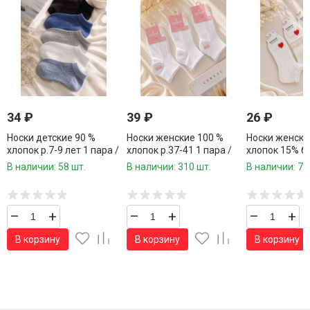
34
₽
39
₽
26
₽
Носки детские 90 %
Носки женские 100 %
Носки женски
хлопок р.7-9 лет 1 пара /
хлопок р.37-41 1 пара /
хлопок 15% ба
10 пар в упаковке/
10 пар в упаковке/
41 1 пара / 10
В наличии: 58 шт.
В наличии: 310 шт.
В наличии: 70
упаковке/
–
+
–
+
–
+
В корзину
В корзину
В корзину