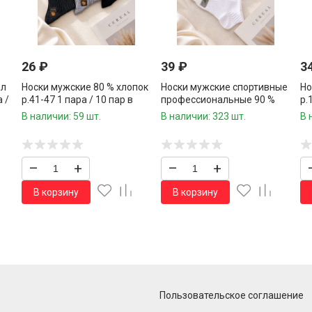
26
₽
39
₽
3
ал
Носки мужские 80 % хлопок
Носки мужские спортивные
Но
 /
р.41-47 1 пара / 10 пар в
профессиональные 90 %
р.
упаковке/
хлопок р.41-47 1 пара / 10
уп
В наличии: 59 шт.
В наличии: 323 шт.
В 
пар в упаковке/
–
+
–
+
В корзину
В корзину
Пользовательское соглашение