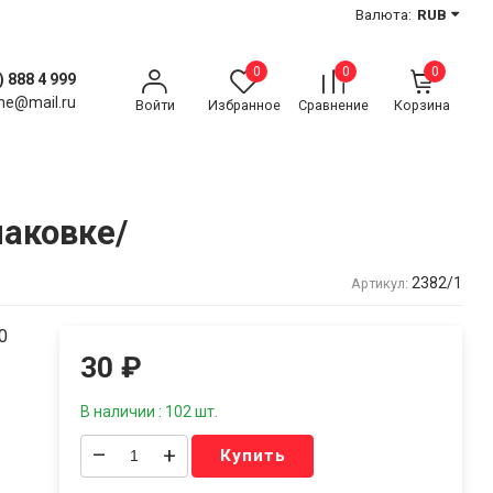
Валюта:
RUB
0
0
0
) 888 4 999
ne@mail.ru
Войти
Избранное
Сравнение
Корзина
паковке/
2382/1
Артикул:
0
30
₽
В наличии : 102 шт.
–
+
Купить