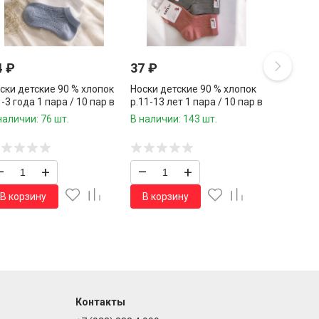
4
₽
37
₽
ски детские 90 % хлопок
Носки детские 90 % хлопок
1-3 года 1 пара / 10 пар в
р.11-13 лет 1 пара / 10 пар в
аковке/
упаковке/
наличии: 76 шт.
В наличии: 143 шт.
–
+
–
+
В корзину
В корзину
Контакты