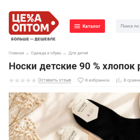
Каталог
Главная
→
Одежда и обувь
→
Для детей
Носки детские 90 % хлопок р
Оставить отзыв
В избранное
В сравн