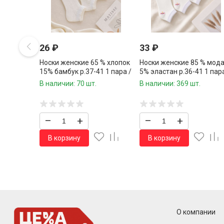
26
₽
33
₽
Носки женские 65 % хлопок
Носки женские 85 % мод
15% бамбук р.37-41 1 пара /
5% эластан р.36-41 1 пара
10 пар в упаковке/
10 пар в упаковке/
В наличии: 70 шт.
В наличии: 369 шт.
–
+
–
+
В корзину
В корзину
О компании