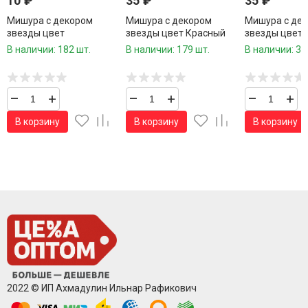
10
₽
35
₽
35
₽
Мишура с декором
Мишура с декором
Мишура с де
звезды цвет
звезды цвет Красный
звезды цвет
Малиновый 2,5 метра d-
2,5 метра d-10 см.1 шт.
Малиновый 2,
В наличии: 182 шт.
В наличии: 179 шт.
В наличии: 33
6 см.1 шт.
10 см.1 шт.
–
+
–
+
–
+
В корзину
В корзину
В корзину
2022 © ИП Ахмадулин Ильнар Рафикович