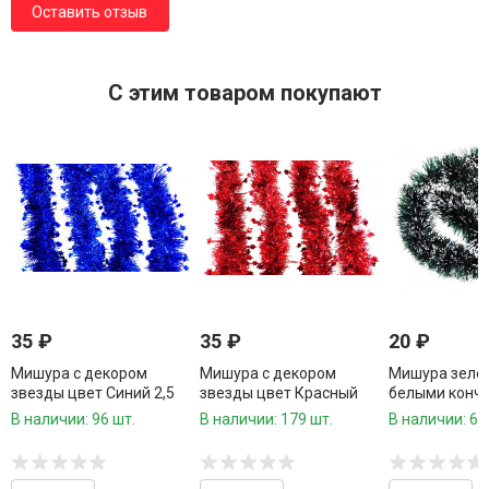
Оставить отзыв
C этим товаром покупают
35
₽
35
₽
20
₽
Мишура с декором
Мишура с декором
Мишура зелен
звезды цвет Синий 2,5
звезды цвет Красный
белыми кончи
метра d-10 см.1 шт.
2,5 метра d-10 см.1 шт.
см.1,5 метра 1
В наличии: 96 шт.
В наличии: 179 шт.
В наличии: 67