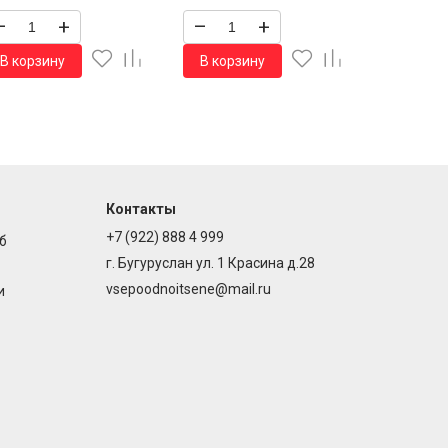
–
+
–
+
В корзину
В корзину
Контакты
+7 (922) 888 4 999
б
г. Бугуруслан ул. 1 Красина д.28
vsepoodnoitsene@mail.ru
и