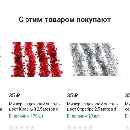
C этим товаром покупают
35
₽
35
₽
3
Мишура с декором звезды
Мишура с декором звезды
Ми
а
цвет Красный 2,5 метра d-
цвет Серебро 2,5 метра d-
се
10 см.1 шт.
10 см.1 шт.
d-
В наличии: 179 шт.
В наличии: 23 шт.
В 