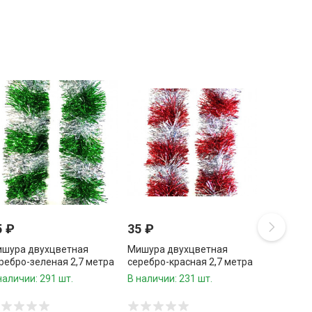
5
₽
35
₽
шура двухцветная
Мишура двухцветная
ребро-зеленая 2,7 метра
серебро-красная 2,7 метра
9 см,1 шт.
d-9 см,1 шт.
наличии: 291 шт.
В наличии: 231 шт.