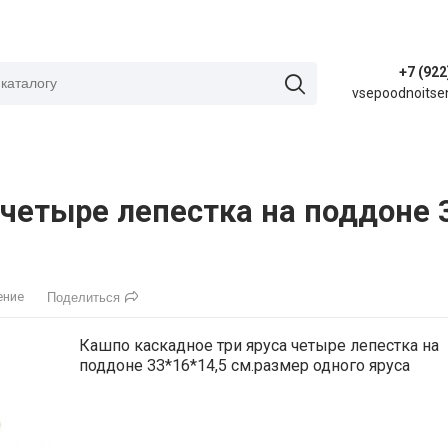
+7 (922
vsepoodnoitse
 четыре лепестка на поддоне 
ение
Поделиться
Кашпо каскадное три яруса четыре лепестка на
поддоне 33*16*14,5 см.размер одного яруса