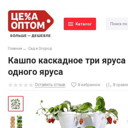
Каталог
Главная
→
Сад и Огород
Кашпо каскадное три яруса
одного яруса
Оставить отзыв
В избранное
В сравн