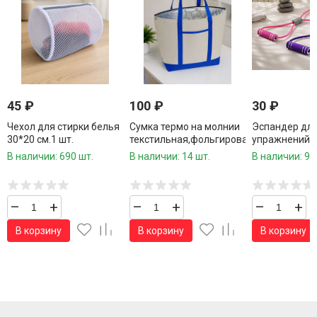
45
₽
100
₽
30
₽
Чехол для стирки белья
Сумка термо на молнии
Эспандер дл
30*20 см.1 шт.
текстильная,фольгированная
упражнений 1
внутри 17*45*23 см.1
В наличии: 690 шт.
В наличии: 14 шт.
В наличии: 92
шт.
–
+
–
+
–
+
В корзину
В корзину
В корзину