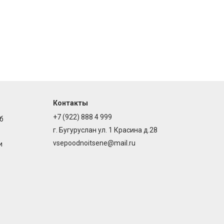
Контакты
+7 (922) 888 4 999
б
г. Бугуруслан ул. 1 Красина д.28
vsepoodnoitsene@mail.ru
и