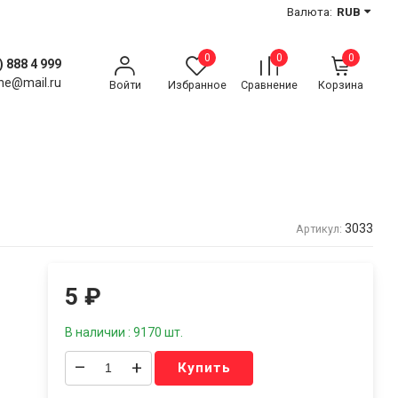
Валюта:
RUB
0
0
0
) 888 4 999
ne@mail.ru
Войти
Избранное
Сравнение
Корзина
3033
Артикул:
5
₽
В наличии : 9170 шт.
–
+
Купить