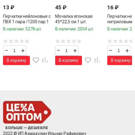
13
₽
45
₽
16
₽
Перчатки нейлоновые с
Мочалка японская
Перчатки ней
ПВХ 1 пара /1200 пар 1
45*22,5 см.1 шт.
нитриловым 
коробка/
1 пара /960 ш
В наличии: 5278 шт.
В наличии: 2054 шт.
В наличии: 24
–
+
–
+
–
+
В корзину
В корзину
В корзину
2022 © ИП Ахмадулин Ильнар Рафикович