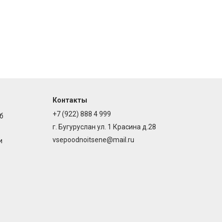
Контакты
+7 (922) 888 4 999
б
г. Бугуруслан ул. 1 Красина д.28
vsepoodnoitsene@mail.ru
и