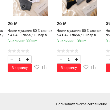
26
₽
26
₽
3
ок
Носки мужские 80 % хлопок
Носки мужские 80 % хлопок
Но
а /
р.41-45 1 пара / 10 пар в
р.41-47 1 пара / 10 пар в
пр
упаковке/
упаковке/
хл
В наличии: 309 шт.
В наличии: 138 шт.
В 
па
–
+
–
+
В корзину
В корзину
Пользовательское соглашение