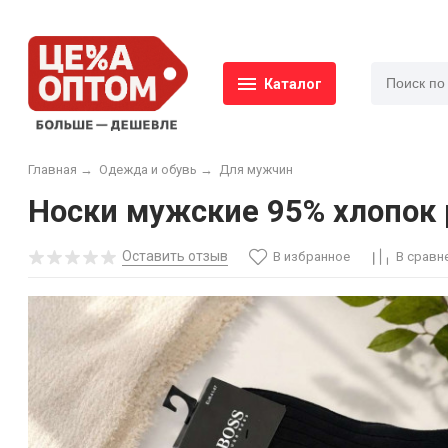
Каталог
Главная
→
Одежда и обувь
→
Для мужчин
Носки мужские 95% хлопок р.
Оставить отзыв
В избранное
В сравн