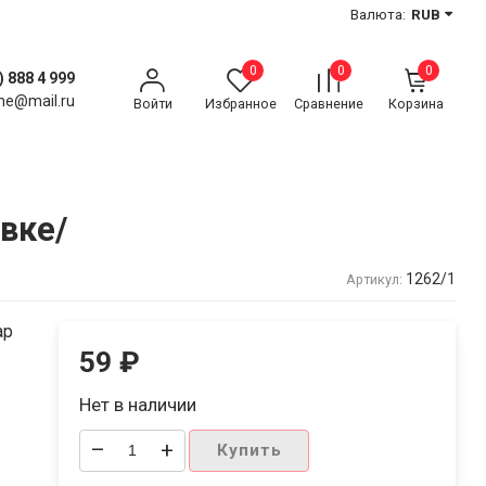
Валюта:
RUB
0
0
0
) 888 4 999
ne@mail.ru
Войти
Избранное
Сравнение
Корзина
вке/
1262/1
Артикул:
ар
59
₽
Нет в наличии
–
+
Купить