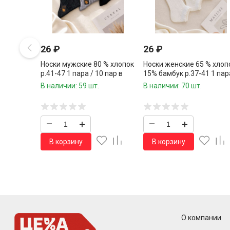
26
₽
26
₽
Носки мужские 80 % хлопок
Носки женские 65 % хлоп
р.41-47 1 пара / 10 пар в
15% бамбук р.37-41 1 пар
упаковке/
10 пар в упаковке/
В наличии: 59 шт.
В наличии: 70 шт.
–
+
–
+
В корзину
В корзину
О компании