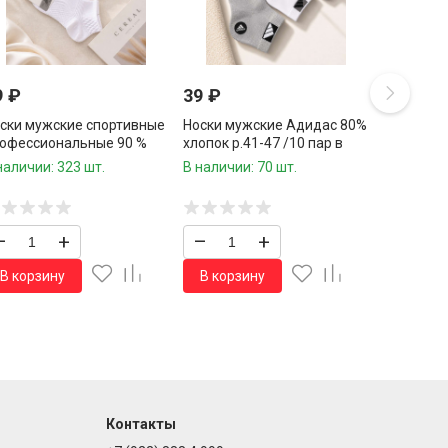
9
₽
39
₽
ски мужские спортивные
Носки мужские Адидас 80%
офессиональные 90 %
хлопок р.41-47 /10 пар в
опок р.41-47 1 пара / 10
упаковке / 1 пара
наличии: 323 шт.
В наличии: 70 шт.
р в упаковке/
–
+
–
+
В корзину
В корзину
Контакты